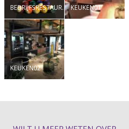
BEDRIJFSRESTAURANT03
KEUKEN01
KEUKEN02
WILT U MEER WETEN OVER