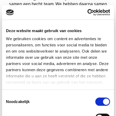
samen een hecht team. We hebben daarna samen
veel nieuwe projecten gedaan voor van der Valk
hotels maar ook andere opdrachtgevers.
Ik werkte niet alleen met Marijke maar door mijn
Deze website maakt gebruik van cookies
netwerk word ik ook vaak door andere
opdrachtgevers gevraagd.
We gebruiken cookies om content en advertenties te
personaliseren, om functies voor social media te bieden
Helaas is Marijke begin 2017 overleden waardoor
en om ons websiteverkeer te analyseren. Ook delen we
een grote leegte is ontstaan. Maar samen met
informatie over uw gebruik van onze site met onze
haar dochters willen we haar gedachte goed
partners voor social media, adverteren en analyse. Deze
voortzetten in nieuwe projecten die we samen
partners kunnen deze gegevens combineren met andere
uitvoeren. Ik heb veel geleerd van haar creativiteit
informatie die u aan ze heeft verstrekt of die ze hebben
en haar ongelofelijke inzicht om tot mooie
verzameld op basis van uw gebruik van hun services.
ontwerpen te komen.
Ik heb sinds de start van mijn buro ontzettend
Toestemmingsselectie
Noodzakelijk
veel mooie projecten mogen ontwerpen, en blijf
dit met veel passie doen.